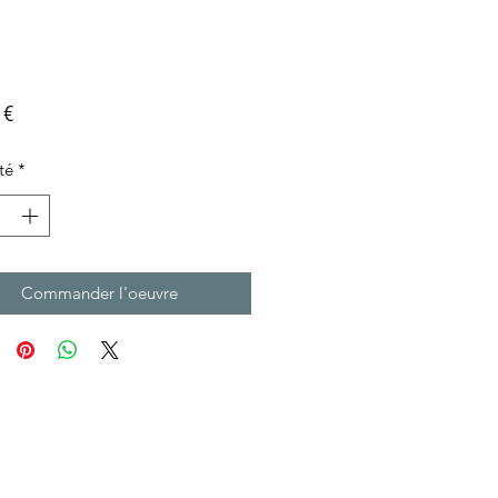
Prix
 €
té
*
Commander l'oeuvre