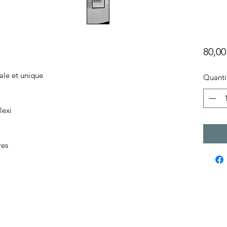
80,00
ale et unique
Quanti
lexi
res