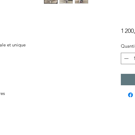
1 200
ale et unique
Quanti
res