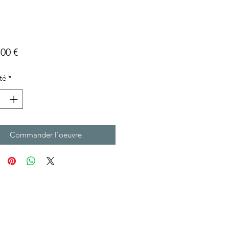
Prix
,00 €
té
*
Commander l'oeuvre