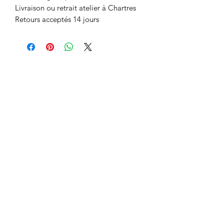
Livraison ou retrait atelier à Chartres
Retours acceptés 14 jours
Espace membres :
Codes promo
Qui suis-je ?
Ma démarche
Mes récompenses
Mon CV