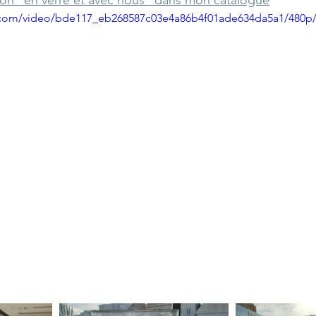
ic.com/video/bde117_eb268587c03e4a86b4f01ade634da5a1/480p