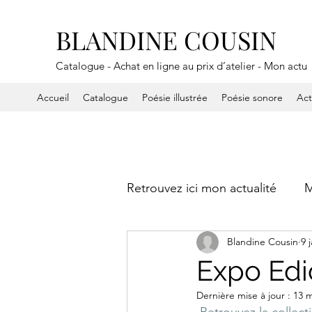
BLANDINE COUSIN
Catalogue - Achat en ligne au prix d’atelier - Mon actu
Accueil
Catalogue
Poésie illustrée
Poésie sonore
Ac
Retrouvez ici mon actualité
M
Blandine Cousin
9 
Performances
On a aim
Expo Edi
Dernière mise à jour :
13 m
Retrouvez la collec