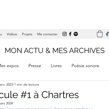
tu
Vidéos
Projets
Me contacter
MON ACTU & MES ARCHIVES
es expos
Presse
Livres
Poésie sonore
janv. 2023
1 min de lecture
é
Mes récompenses
cule #1 à Chartres
ars 2024
tion "en verre et avec nous" dans mon catalogue