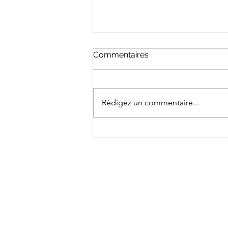
Commentaires
Rédigez un commentaire...
Marché de l’art 2024 à
Chartres
Espace membres :
Codes promo
Qui suis-je ?
Ma démarche