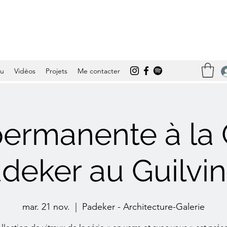
tu
Vidéos
Projets
Me contacter
ermanente à la 
deker au Guilvi
mar. 21 nov.
  |  
Padeker - Architecture-Galerie