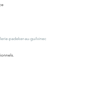
ce
rie-padeker-au-guilvinec
ionnels.