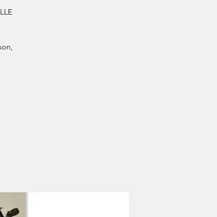
LLE
son,