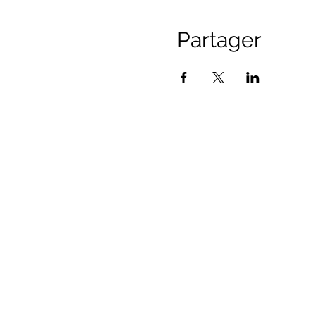
Partager
Espace membres :
Codes promo
Qui suis-je ?
Ma démarche
Mes récompenses
Mon CV