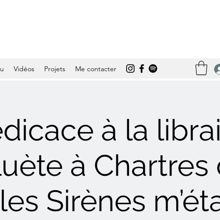
tu
Vidéos
Projets
Me contacter
dicace à la librai
luète à Chartres 
 les Sirènes m’ét