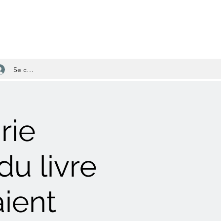
Se connecter
rie
du livre
aient