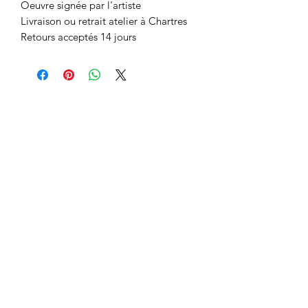
Oeuvre signée par l'artiste
Livraison ou retrait atelier à Chartres
Retours acceptés 14 jours
Espace membres :
Codes promo
Qui suis-je ?
Ma démarche
Mes récompenses
Mon CV