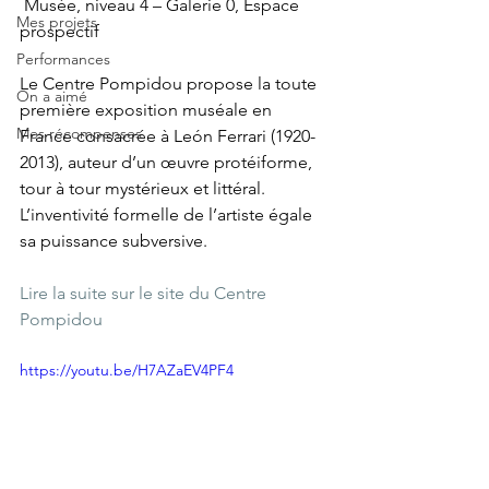
 Musée, niveau 4 – Galerie 0, Espace 
Mes projets
prospectif
Performances
Le Centre Pompidou propose la toute 
On a aimé
première exposition muséale en 
Mes récompenses
France consacrée à León Ferrari (1920-
2013), auteur d’un œuvre protéiforme, 
tour à tour mystérieux et littéral. 
L’inventivité formelle de l’artiste égale 
sa puissance subversive.
Lire la suite sur le site du Centre 
Pompidou 
https://youtu.be/H7AZaEV4PF4