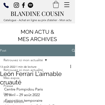
BLANDINE COUSIN
Catalogue - Achat en ligne au prix d’atelier - Mon actu
MON ACTU &
MES ARCHIVES
Post
Retrouvez ici mon actualité
13 août 2022
1 min de lecture
Retrouvez ici mon actualité
León Ferrari L'aimable
Mes expos
cruauté
Presse
Centre Pompidou Paris 
Livres
20 avril – 29 août 2022
 Exposition temporaire 
Poésie sonore